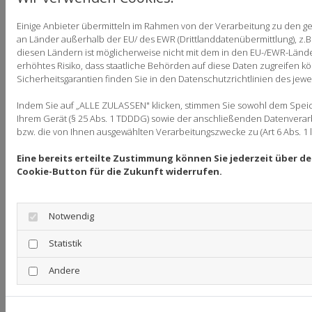
sei denn es bestehen handels- oder
Einige Anbieter übermitteln im Rahmen von der Verarbeitung zu den 
steuerrechtliche Aufbewahrungspflichten. Wenn
an Länder außerhalb der EU/ des EWR (Drittlanddatenübermittlung), z.B
Sie ein berechtigtes Löschersuchen geltend
diesen Ländern ist möglicherweise nicht mit dem in den EU-/EWR-Lände
erhöhtes Risiko, dass staatliche Behörden auf diese Daten zugreifen 
machen oder eine Einwilligung zur
Sicherheitsgarantien finden Sie in den Datenschutzrichtlinien des jewei
Datenverarbeitung widerrufen, werden Ihre
Daten gelöscht, sofern wir keine anderen
Indem Sie auf „ALLE ZULASSEN" klicken, stimmen Sie sowohl dem Spei
Ihrem Gerät (§ 25 Abs. 1 TDDDG) sowie der anschließenden Datenverarb
rechtlich zulässigen Gründe für die Speicherung
bzw. die von Ihnen ausgewählten Verarbeitungszwecke zu (Art 6 Abs. 1 l
Ihrer personenbezogenen Daten haben (z. B.
steuer- oder handelsrechtliche
Eine bereits erteilte Zustimmung können Sie jederzeit über d
Cookie-Button für die Zukunft widerrufen.
Aufbewahrungsfristen); im letztgenannten Fall
erfolgt die Löschung nach Fortfall dieser Gründe.
Das heißt, ab dem Zeitpunkt, an dem gesetzliche
Notwendig
Aufbewahrungspflichten nicht mehr
Statistik
entgegenstehen, werden die Daten gelöscht,
sollten Sie nicht ausdrücklich einer weiteren
Andere
Verwendung zugestimmt haben.